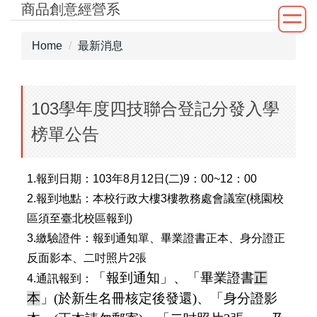
商品創意經營系
Jump
to
the
Home
最新消息
main
content
block
103學年度四技聯合登記分發入學
榜單公告
1.報到日期：103年8月12日(二)9：00~12：00
2.報到地點：本校行政大樓3樓教務處會議室(桃園校
區須至臺北校區報到)
3.繳驗證件：報到通知單、畢業證書正本、身分證正
反面影本、二吋照片2張
「報到通知」、「畢業證書
正
4.通訊報到：
本
」
(
於新生名冊核定後發還
)
、「身分證影