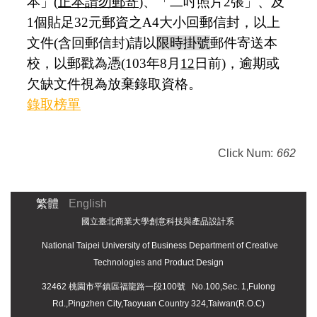
本」
(
正本請勿郵寄
)
、「二吋照片
2
張」、及
1
個貼足
32
元郵資之
A4
大小回郵信封，以上
文件
(
含回郵信封
)
請以
限時掛號
郵件寄送本
校，以郵戳為憑
(103
年
8
月
12
日前
)
，逾期或
欠缺文件視為放棄錄取資格。
錄取榜單
Click Num:
662
繁體
English
國立臺北商業大學創意科技與產品設計系
National Taipei University of Business Department of Creative
Technologies and Product Design
32462 桃園市平鎮區福龍路一段100號
No.100,Sec. 1,Fulong
Rd.,Pingzhen City,Taoyuan Country 324,Taiwan(R.O.C)