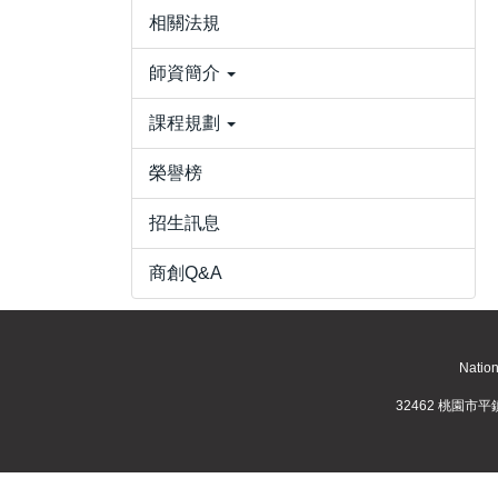
相關法規
師資簡介
課程規劃
榮譽榜
招生訊息
商創Q&A
Nation
32462 桃園市