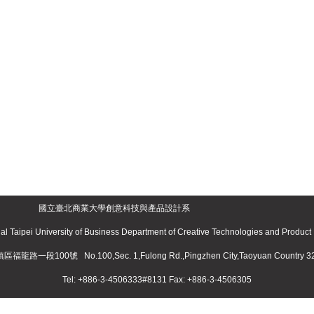
國立臺北商業大學創意科技與產品設計系
al Taipei University of Business Department of Creative Technologies and Product
平鎮區福龍路一段100號
No.100,Sec. 1,Fulong Rd.,Pingzhen City,Taoyuan Country 3
Tel: +886-3-4506333#8131 Fax: +886-3-4506305