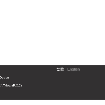
繁體
English
 Design
24,Taiwan(R.O.C)